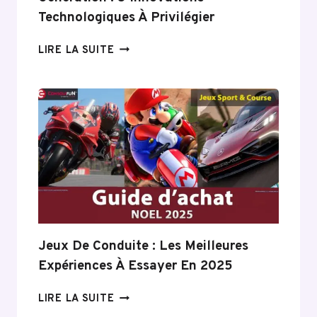
Technologiques À Privilégier
POMPE
LIRE LA SUITE
À
CHALEUR
DERNIÈRE
GÉNÉRATION :
5
INNOVATIONS
TECHNOLOGIQUES
À
PRIVILÉGIER
Jeux De Conduite : Les Meilleures
Expériences À Essayer En 2025
JEUX
LIRE LA SUITE
DE