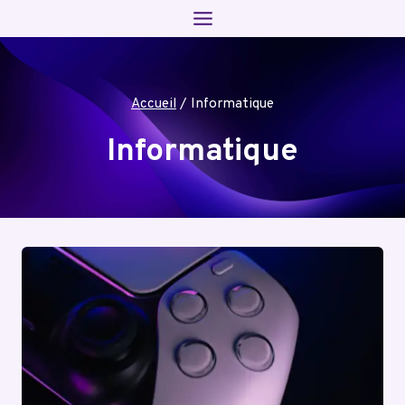
Aller
au
contenu
Accueil
/
Informatique
Informatique