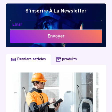
:
CRÉEZ
S'inscrire À La Newsletter
VOTRE
CONFIGURATION
ULTIME
Envoyer
Derniers articles
produits