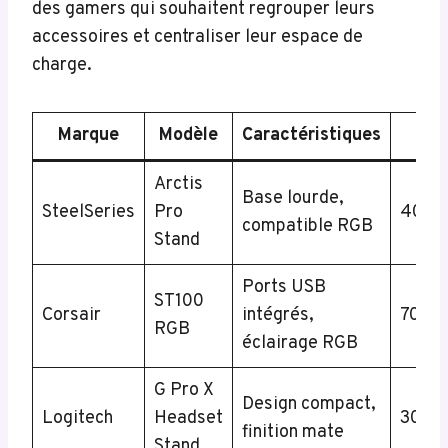
des gamers qui souhaitent regrouper leurs
accessoires et centraliser leur espace de
charge.
Marque
Modèle
Caractéristiques
Pri
Arctis
Base lourde,
SteelSeries
Pro
40€-
compatible RGB
Stand
Ports USB
ST100
Corsair
intégrés,
70€-
RGB
éclairage RGB
G Pro X
Design compact,
Logitech
Headset
30€-
finition mate
Stand