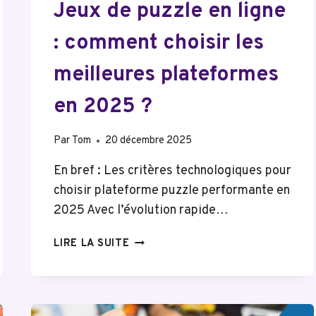
Jeux de puzzle en ligne
: comment choisir les
meilleures plateformes
en 2025 ?
Par
Tom
20 décembre 2025
En bref : Les critères technologiques pour
choisir plateforme puzzle performante en
2025 Avec l’évolution rapide…
JEUX
LIRE LA SUITE
DE
PUZZLE
EN
LIGNE