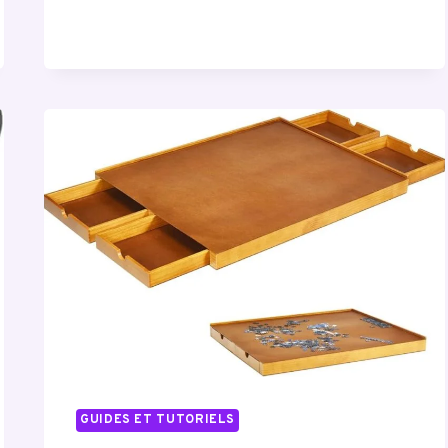
GUIDES ET TUTORIELS