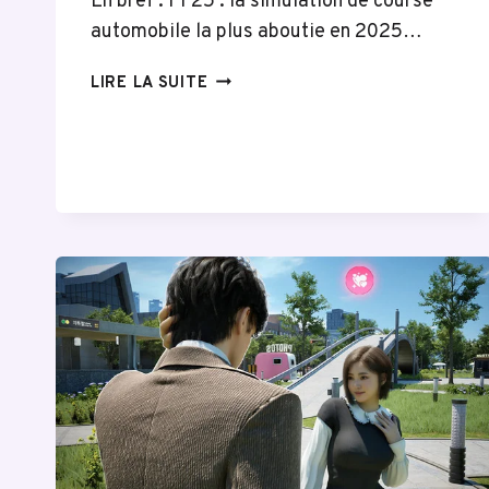
En bref : F1 25 : la simulation de course
automobile la plus aboutie en 2025…
JEUX
LIRE LA SUITE
DE
CONDUITE
:
LES
MEILLEURES
EXPÉRIENCES
À
ESSAYER
EN
2025