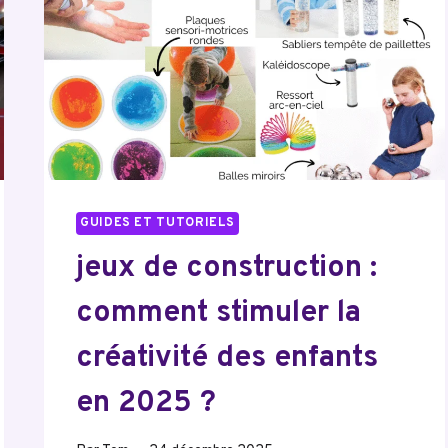
GUIDES ET TUTORIELS
jeux de construction :
comment stimuler la
créativité des enfants
en 2025 ?