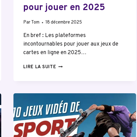
pour jouer en 2025
Par
Tom
18 décembre 2025
En bref : Les plateformes
incontournables pour jouer aux jeux de
cartes en ligne en 2025…
JEUX
LIRE LA SUITE
DE
CARTES
EN
LIGNE
:
DÉCOUVREZ
LES
MEILLEURES
PLATEFORMES
POUR