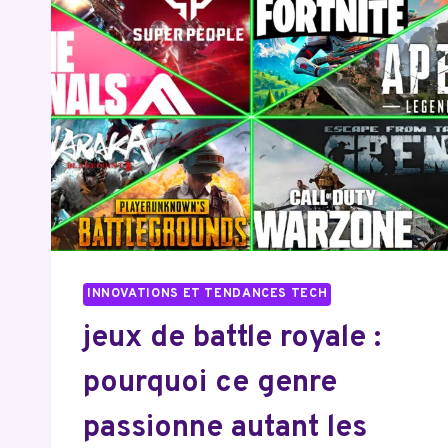
CHOISIR
LE
MEILLEUR
ÉQUIPEMENT
EN
2025
?
INNOVATIONS ET TENDANCES TECH
jeux de battle royale :
pourquoi ce genre
passionne autant les