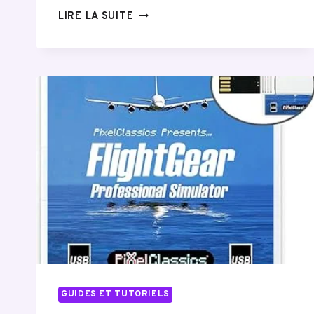
JEUX
LIRE LA SUITE
DE
VIE
VIRTUELLE
:
COMMENT
CHOISIR
LE
MEILLEUR
SIMULATEUR
EN
2025
?
GUIDES ET TUTORIELS