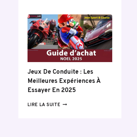
À
CHALEUR
DERNIÈRE
GÉNÉRATION :
5
INNOVATIONS
TECHNOLOGIQUES
À
PRIVILÉGIER
Jeux De Conduite : Les
Meilleures Expériences À
Essayer En 2025
JEUX
LIRE LA SUITE
DE
CONDUITE
:
LES