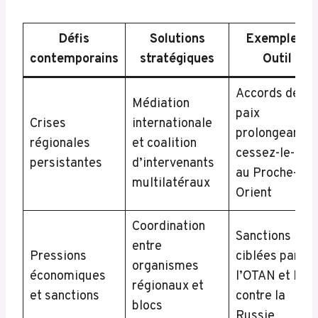
Défis
Solutions
Exemple /
contemporains
stratégiques
Outil
Accords de
Médiation
paix
Crises
internationale
prolongeant le
régionales
et coalition
cessez-le-feu
persistantes
d’intervenants
au Proche-
multilatéraux
Orient
Coordination
Sanctions
entre
Pressions
ciblées par
organismes
économiques
l’OTAN et l’UE
régionaux et
et sanctions
contre la
blocs
Russie