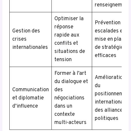
renseignement
Optimiser la
Prévention des
réponse
Gestion des
escalades et
rapide aux
crises
mise en place
conflits et
internationales
de stratégies
situations de
efficaces
tension
Former à l’art
Amélioration
du dialogue et
du
Communication
des
positionnemen
et diplomatie
négociations
international et
d’influence
dans un
des alliances
contexte
politiques
multi-acteurs