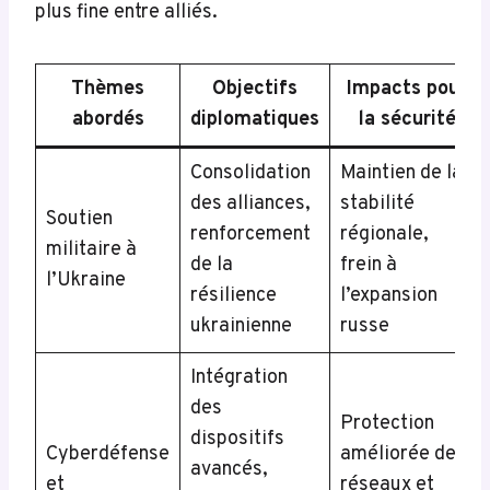
plus fine entre alliés.
Thèmes
Objectifs
Impacts pour
abordés
diplomatiques
la sécurité
Consolidation
Maintien de la
des alliances,
stabilité
Soutien
renforcement
régionale,
militaire à
de la
frein à
l’Ukraine
résilience
l’expansion
ukrainienne
russe
Intégration
des
Protection
dispositifs
Cyberdéfense
améliorée des
avancés,
et
réseaux et