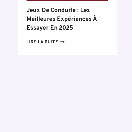
Jeux De Conduite : Les
Meilleures Expériences À
Essayer En 2025
JEUX
LIRE LA SUITE
DE
CONDUITE
:
LES
MEILLEURES
EXPÉRIENCES
À
ESSAYER
EN
2025