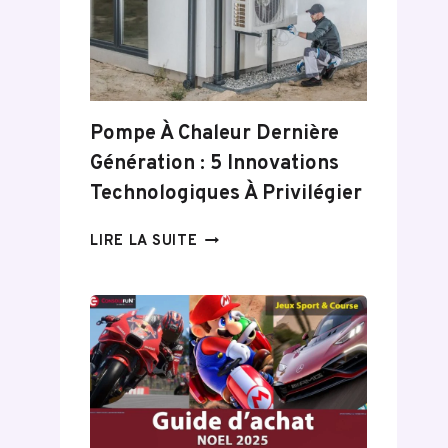
CHAUFFAGE
CONNECTÉS
Pompe À Chaleur Dernière
Génération : 5 Innovations
Technologiques À Privilégier
POMPE
LIRE LA SUITE
À
CHALEUR
DERNIÈRE
GÉNÉRATION :
5
INNOVATIONS
TECHNOLOGIQUES
À
PRIVILÉGIER