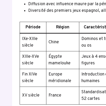
Diffusion avec influence maure par la pén
Diversité des premiers jeux espagnol, al
Période
Région
Caractéris
IXe-XIIIe
Dominos et t
Chine
siècle
ou os
XIIIe-XVe
Égypte
Jeux à 4 ens
siècle
mamelouke
figures
Fin XIVe
Europe
Introduction 
siècle
méridionale
humaines
Standardisat
XV siècle
France
52 cartes