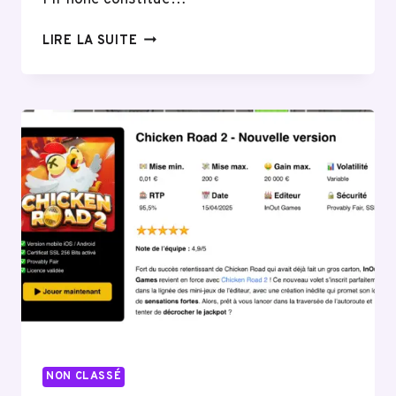
COMMENT
LIRE LA SUITE
RÉGLER
LE
VOLUME
DE
L’ALARME
SUR
VOTRE
IPHONE
FACILEMENT
NON CLASSÉ