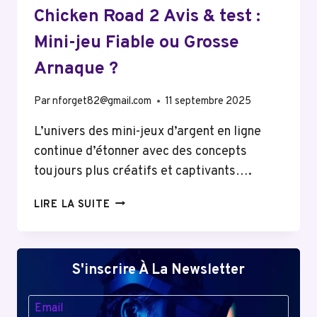
Chicken Road 2 Avis & test :
Mini-jeu Fiable ou Grosse
Arnaque ?
Par
nforget82@gmail.com
11 septembre 2025
L’univers des mini-jeux d’argent en ligne
continue d’étonner avec des concepts
toujours plus créatifs et captivants….
CHICKEN
LIRE LA SUITE
ROAD
2
AVIS
&
S'inscrire À La Newsletter
TEST
:
MINI-