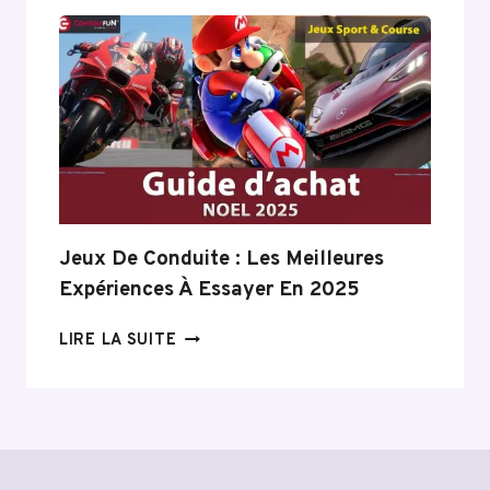
CHALEUR
DERNIÈRE
GÉNÉRATION :
5
INNOVATIONS
TECHNOLOGIQUES
À
PRIVILÉGIER
Jeux De Conduite : Les Meilleures
Expériences À Essayer En 2025
JEUX
LIRE LA SUITE
DE
CONDUITE
:
LES
MEILLEURES
EXPÉRIENCES