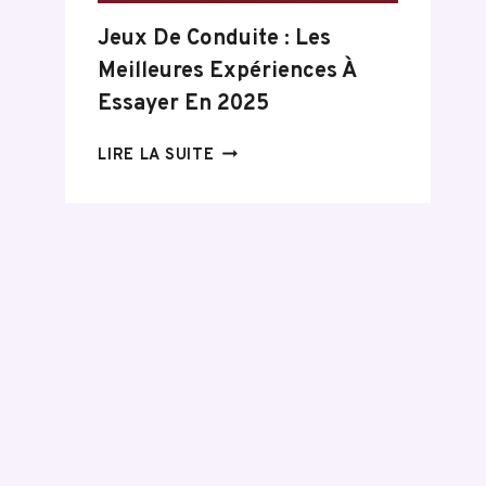
Jeux De Conduite : Les
Meilleures Expériences À
Essayer En 2025
JEUX
LIRE LA SUITE
DE
CONDUITE
:
LES
MEILLEURES
EXPÉRIENCES
À
ESSAYER
EN
2025