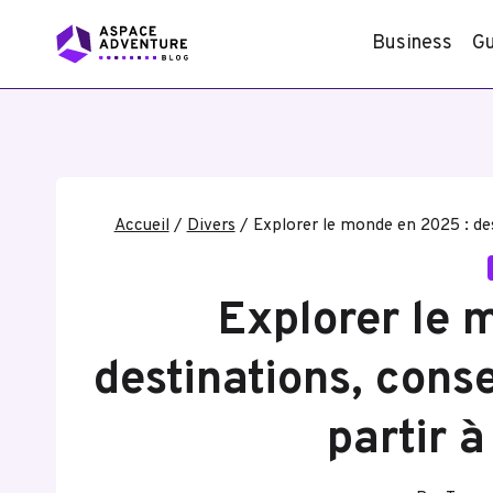
Aller
Business
Gu
au
contenu
Accueil
/
Divers
/
Explorer le monde en 2025 : des
Explorer le 
destinations, cons
partir à