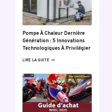
CHAUFFAGE
CONNECTÉS
Pompe À Chaleur Dernière
Génération : 5 Innovations
Technologiques À Privilégier
POMPE
LIRE LA SUITE
À
CHALEUR
DERNIÈRE
GÉNÉRATION :
5
INNOVATIONS
TECHNOLOGIQUES
À
PRIVILÉGIER