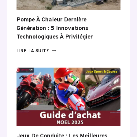
Pompe À Chaleur Dernière
Génération : 5 Innovations
Technologiques À Privilégier
POMPE
LIRE LA SUITE
À
CHALEUR
DERNIÈRE
GÉNÉRATION :
5
INNOVATIONS
TECHNOLOGIQUES
À
PRIVILÉGIER
Jeux De Conduite : Les Meilleures